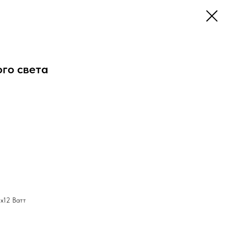
го света
х12 Ватт