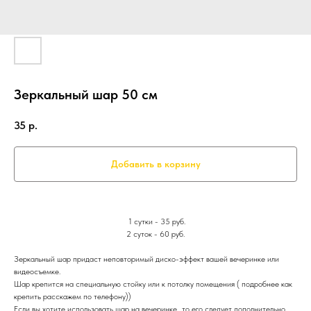
Зеркальный шар 50 см
35
р.
Добавить в корзину
1 сутки - 35 руб.
2 суток - 60 руб.
Зеркальный шар придаст неповторимый диско-эффект вашей вечеринке или
видеосъемке.
Шар крепится на специальную стойку или к потолку помещения ( подробнее как
крепить расскажем по телефону))
Если вы хотите использовать шар на вечеринке,, то его следует дополнительно