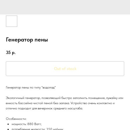
Генератор пены
35
р.
Out of stock
Генератор пены по типу "водопад"
Экологичный генератор, позволяющий быстро заполнить помещение, лужайку или
емкость бассейна чистой пеной без запаха. Устройство очень компактно и
отлично подходит для вечеринок среднего масштаба.
Особенности:
мощность: 880 Ватт;
потребление жидкости: 350 мл/мин;