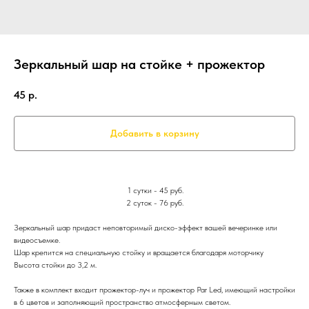
Зеркальный шар на стойке + прожектор
45
р.
Добавить в корзину
1 сутки - 45 руб.
2 суток - 76 руб.
Зеркальный шар придаст неповторимый диско-эффект вашей вечеринке или
видеосъемке.
Шар крепится на специальную стойку и вращается благодаря моторчику
Высота стойки до 3,2 м.
Также в комплект входит прожектор-луч и прожектор Par Led, имеющий настройки
в 6 цветов и заполняющий пространство атмосферным светом.