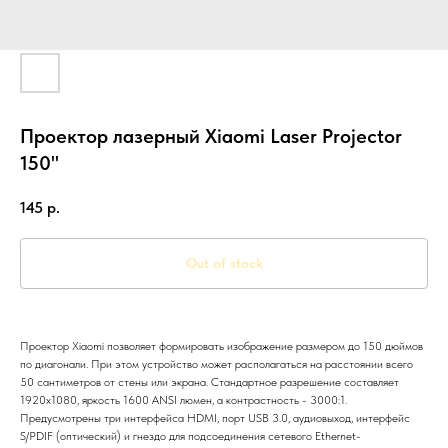
Проектор лазерный Xiaomi Laser Projector
150"
145
р.
Out of stock
Проектор Xiaomi позволяет формировать изображение размером до 150 дюймов
по диагонали. При этом устройство может располагаться на расстоянии всего
50 сантиметров от стены или экрана. Стандартное разрешение составляет
1920x1080, яркость 1600 ANSI люмен, а контрастность - 3000:1.
Предусмотрены три интерфейса HDMI, порт USB 3.0, аудиовыход, интерфейс
S/PDIF (оптический) и гнездо для подсоединения сетевого Ethernet-