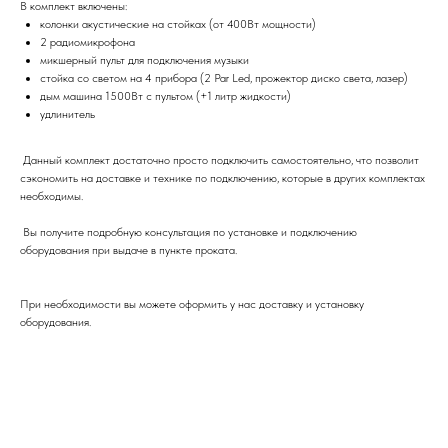
В комплект включены:
колонки акустические на стойках (от 400Вт мощности)
2 радиомикрофона
микшерный пульт для подключения музыки
стойка со светом на 4 прибора (2 Par Led, прожектор диско света, лазер)
дым машина 1500Вт с пультом (+1 литр жидкости)
удлинитель
Данный комплект достаточно просто подключить самостоятельно, что позволит
сэкономить на доставке и технике по подключению, которые в других комплектах
необходимы.
Вы получите подробную консультация по установке и подключению
оборудования при выдаче в пункте проката.
При необходимости вы можете оформить у нас доставку и установку
оборудования.