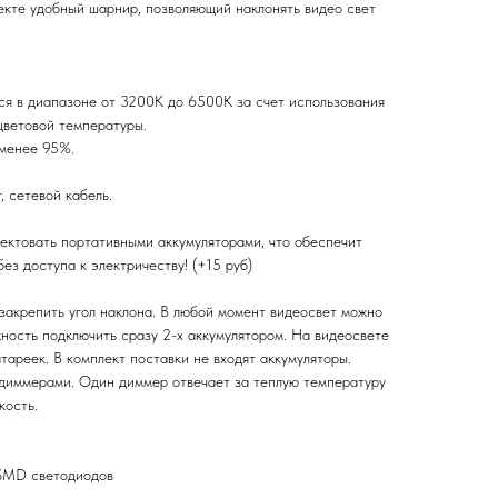
екте удобный шарнир, позволяющий наклонять видео свет
ся в диапазоне от 3200К до 6500К за счет использования
цветовой температуры.
 менее 95%.
, сетевой кабель.
ектовать портативными аккумуляторами, что обеспечит
ез доступа к электричеству! (+15 руб)
закрепить угол наклона. В любой момент видеосвет можно
ожность подключить сразу 2-х аккумулятором. На видеосвете
тареек. В комплект поставки не входят аккумуляторы.
диммерами. Один диммер отвечает за теплую температуру
кость.
 SMD светодиодов