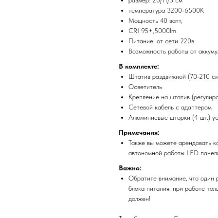
температура 3200-6500К
Мощность 40 ватт,
CRI 95+,5000lm
Питание: от сети 220в
Возможность работы от аккумул
В комплекте:
Штатив раздвижной (70-210 см
Осветитель
Крепление на штатив (регулиро
Сетевой кабель с адаптером
Алюминиевые шторки (4 шт.) у
Примечания:
Также вы можете арендовать к
автономной работы LED панел
Важно:
Обратите внимание, что один 
блока питания. при работе тол
должен!