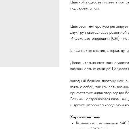
Цветной видеосвет имеет в компл
под любым углом.
Цветовая температура регулирует
двух груп светодиодов различной 
Индекс цветопередачи (CRI) - не
В комплекте: штатив, шторки, пульт
Дополнительно свет можно укомпл
возможность съемки до 1,5 часов б
холодный башмак, поэтому можно 
взять с собой, так как есть возм
присутствует индикатор заряда ба
Режимы настраиваются плавными 
и яркость,второй за холодную и яр
Характеристики:
Количество светодиодов: 640
размер: 20/11/3 см