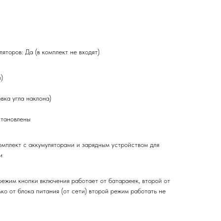
яторов: Да (в комплект не входят)
)
вка угла наклона)
становлены
омплект с аккумуляторами и зарядным устройством для
и
режим кнопки включения работает от батараеек, второй от
ько от блока питания (от сети) второй режим работать не