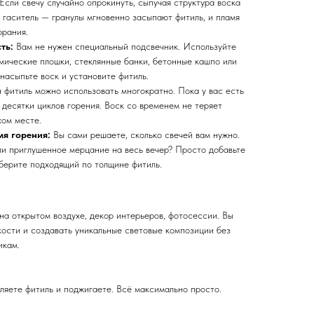
Если свечу случайно опрокинуть, сыпучая структура воска
 гаситель — гранулы мгновенно засыпают фитиль, и пламя
орания.
сть:
Вам не нужен специальный подсвечник. Используйте
мические плошки, стеклянные банки, бетонные кашпо или
насыпьте воск и установите фитиль.
 фитиль можно использовать многократно. Пока у вас есть
 десятки циклов горения. Воск со временем не теряет
хом месте.
мя горения:
Вы сами решаете, сколько свечей вам нужно.
или приглушенное мерцание на весь вечер? Просто добавьте
ыберите подходящий по толщине фитиль.
на открытом воздухе, декор интерьеров, фотосессии. Вы
ости и создавать уникальные световые композиции без
икам.
ляете фитиль и поджигаете. Всё максимально просто.