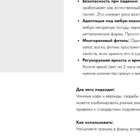
Безопасность при падении:
срабатывает как естественный
гаснет. Это снижает риск возг
Адаптация под любую емко
любую негорючую посуду: кера
металлические формы. Просто 
Многоразовый фитиль:
Один
запас воска, фитиль прослужит
свойств, если хранить его в су
Регулируемая яркость и вре
Хотите яркий свет на 2 часа 
нужное количество гранул и в
Для чего подходят:
Уличные кафе и веранды, свадьбы 
можете комбинировать разные емк
привязки к стандартным подсвечн
Как использовать:
Насыпаете гранулы в форму, встав