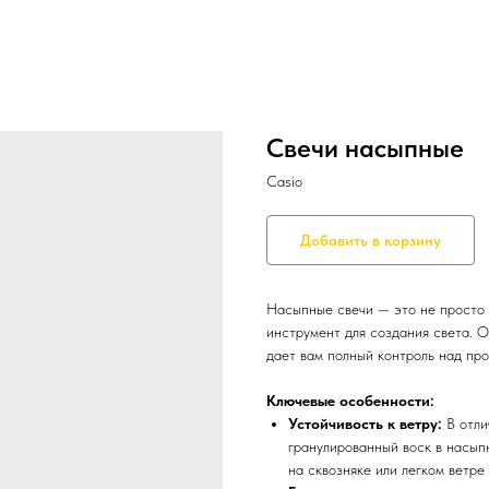
Свечи насыпные
Casio
Добавить в корзину
Насыпные свечи — это не просто 
инструмент для создания света. О
дает вам полный контроль над пр
Ключевые особенности:
Устойчивость к ветру:
В отли
гранулированный воск в насып
на сквозняке или легком ветре