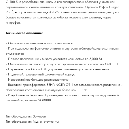
GI100 был разработан специально для электрогитар и обладает уникальной
переключаемой схемой имитации спикера, созданной Юргеном Рафом (Jurgen
Rath), которая имитирует звук 4x12'' кабинета настолько реалистично, что у вас
больше не останется причин, когда либо записывать электрогитару через
микрофон.
Техническое описание:
- Отключаемая аутентичная имитация спикера
- При подключении фантомного питания внутренняя батарейка автоматически
отключается
- Прямое подключение к выходу усилителя мощностью до 3,000 Вт
- Отключаемый аттенюатор допускает уровень входного сигнала до +48 дБU
- Переключатель Ground Lift устраняет типичные проблемы заземления
- Надежный, проверенный алюминиевый корпус
- Износостойкие большие резиновые уголки
- Выходной трансформатор BEHRINGER OT-1 для гальванического разделения и
обеспечения соотношения сигнал/шум более чем 100 дБ
- Разработано в Германии. Произведено в соответствии в сертифицированной
системой управления ISO9000
Тип оборудования: Звуковое
Тип оборудования: Муз. инструменты