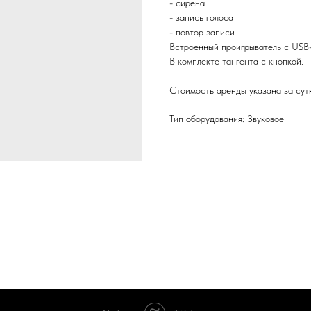
- сирена
- запись голоса
- повтор записи
Встроенный проигрыватель с USB-
В комплекте тангента с кнопкой.
Стоимость аренды указана за сут
Тип оборудования: Звуковое