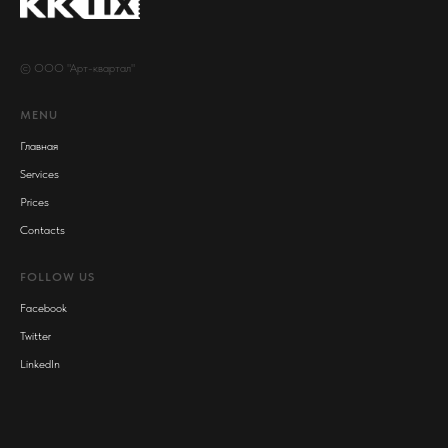
© ООО "Арт-квартал"
MENU
Главная
Services
Prices
Contacts
FOLLOW US
Facebook
Twitter
LinkedIn